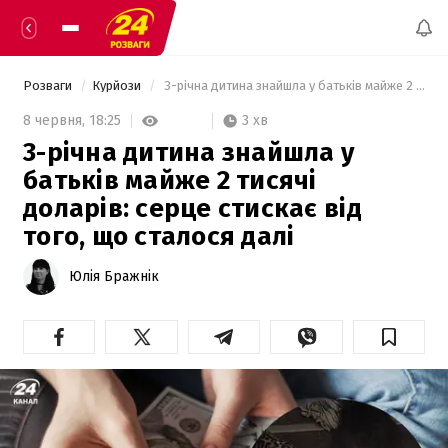
Розваги
Курйози
 3-річна дитина знайшла у батьків майже 2 тисячі доларів: серце стискає від того, що сталося далі 
3 хв
8 червня,
18:25
3-річна дитина знайшла у
батьків майже 2 тисячі
доларів: серце стискає від
того, що сталося далі
Юлія Бражнік