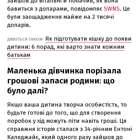
зайшов до вітальні й побачив, як вона
бавиться з доларами, повідомляє
SWNS
. Це
були заощадження майже на 2 тисячі
доларів.
Як підготувати кішку до появи
ДИВІТЬСЯ ТАКОЖ
дитини: 6 порад, які варто знати кожним
батькам
Маленька дівчинка порізала
грошові запаси родини: що
було далі?
Якщо ваша дитина творча особистість, то
будьте готові до того, що для створення
поробок у хід можуть піти навіть гроші. Ця
справжня історія сталася з 34-річним Ентоні
Каледжайє, який одного разу зайшов до