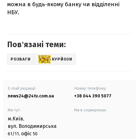
можна в будь-якому банку чи відділенні
НБУ.
Повʼязані теми:
РОЗВАГИ
КУРЙОЗИ
E-mail редакції
Номер телефону:
news24@24tv.com.ua
+38 044 390 5077
Ми тут:
Ми в соцмережах:
м.Київ
,
вул. Володимирська
офіс
61/11,
50