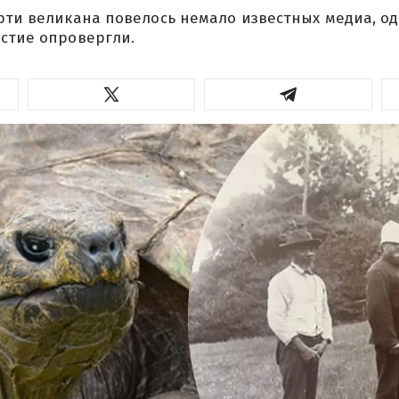
рти великана повелось немало известных медиа, о
естие опровергли.