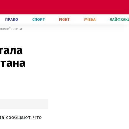
ПРАВО
СПОРТ
FIGHT
УЧЕБА
ЛАЙФХАК
нили" в сети
тала
атана
иа сообщают, что