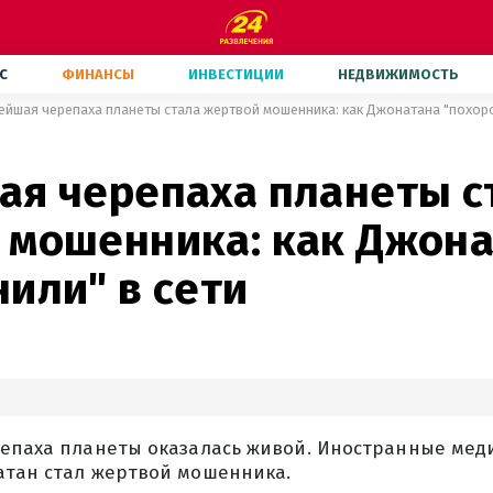
С
ФИНАНСЫ
ИНВЕСТИЦИИ
НЕДВИЖИМОСТЬ
ейшая черепаха планеты стала жертвой мошенника: как Джонатана "похоро
ая черепаха планеты с
 мошенника: как Джон
или" в сети
репаха планеты оказалась живой. Иностранные мед
атан стал жертвой мошенника.