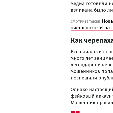
медиа готовили не
великана было л
Новы
СМОТРИТЕ ТАКЖЕ
очень похожи на 
Как черепах
Все началось с со
много лет занима
легендарной чере
мошенников попали
поспешили опубли
Однако настоящий
фейковый аккаунт
Мошенник просил 