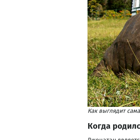
Как выглядит сама
Когда родил
Джонатан являетс