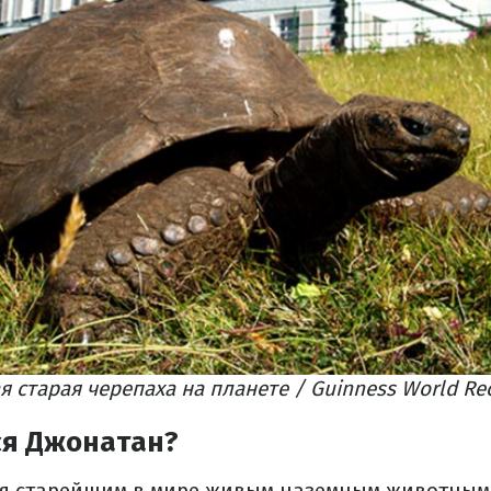
я старая черепаха на планете / Guinness World Re
ся Джонатан?
я старейшим в мире живым наземным животным.