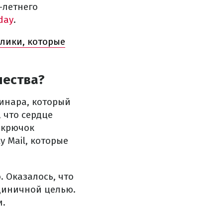
-летнего
day
.
олики, которые
чества?
ринара, который
 что сердце
 крючок
y Mail, которые
 Оказалось, что
циничной целью.
и.