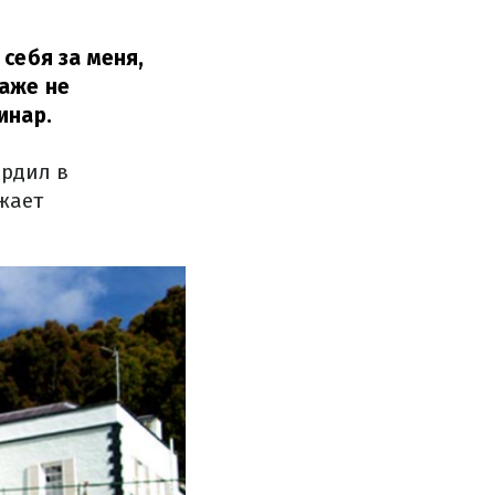
себя за меня,
даже не
инар.
ердил в
жает