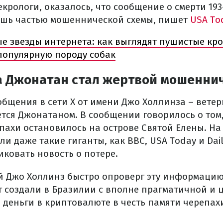
крологи, оказалось, что сообщение о смерти 193
ишь частью мошеннической схемы, пишет
USA To
е звезды интернета: как выглядят пушистые кр
популярную породу собак
а Джонатан стал жертвой мошенни
общения в сети X от имени Джо Холлинза – вете
ется Джонатаном. В сообщении говорилось о том,
пахи остановилось на острове Святой Елены. На
 даже такие гиганты, как BBC, USA Today и Dail
ковать новость о потере.
 Джо Холлинз быстро опроверг эту информацию.
 создали в Бразилии с вполне прагматичной и 
деньги в криптовалюте в честь памяти черепах