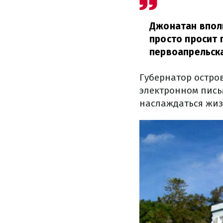
Джонатан вполн
просто просит 
первоапрельска
Губернатор остро
электронном пись
наслаждаться жи