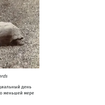
ords
ициальный день
по меньшей мере