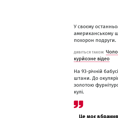
У своєму останньо
американському шт
похорон подруги.
Чоло
ДИВІТЬСЯ ТАКОЖ
курйозне відео
На 93-річній бабус
штани. До окулярів
золотою фурнітуро
кулі.
Це моє вбрання