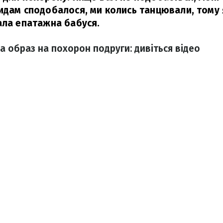
идам сподобалося, ми колись танцювали, тому 
ла епатажна бабуся.
а образ на похорон подруги: дивіться відео