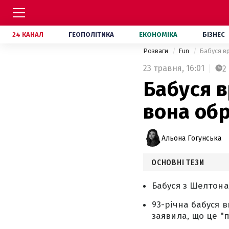
24 КАНАЛ
ГЕОПОЛІТИКА
ЕКОНОМІКА
БІЗНЕС
Розваги
Fun
Бабуся в
23 травня,
16:01
2
Бабуся 
вона об
Альона Гогунська
ОСНОВНІ ТЕЗИ
Бабуся з Шелтона
93-річна бабуся 
заявила, що це "