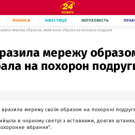
ФІНАНСИ
ІНВЕСТИЦІЇ
НЕРУХОМІСТЬ
ПРАВ
разила мережу образом, який вона обрала на похорон подруги
вразила мережу образом
рала на похорон подруг
 вразила мережу своїм образом на похороні подруг
вийшла в чорному светрі з вставками, довгих штанях
похоронне вбрання".