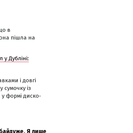
що в
вона пішла на
 у Дубліні:
вками і довгі
у сумочку із
 у формі диско-
 байдуже. Я лише