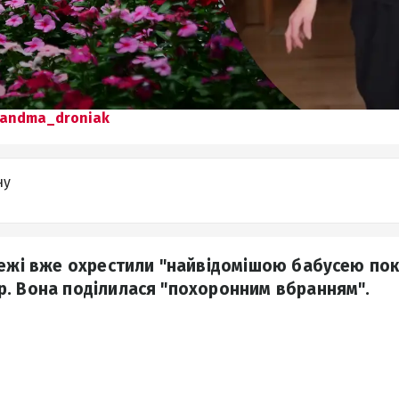
randma_droniak
ну
режі вже охрестили "найвідомішою бабусею пок
. Вона поділилася "похоронним вбранням".