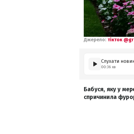
Джерело:
тікток @g
Слухати нови
00:36 хв
Бабуся, яку у ме
спричинила фурор