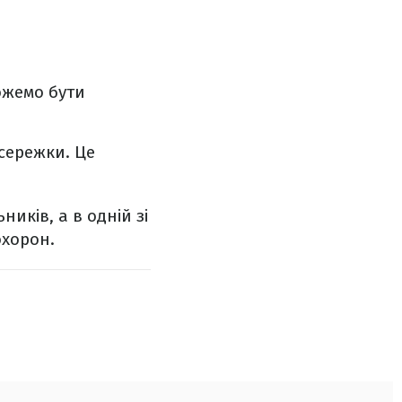
ожемо бути
сережки. Це
иків, а в одній зі
охорон.