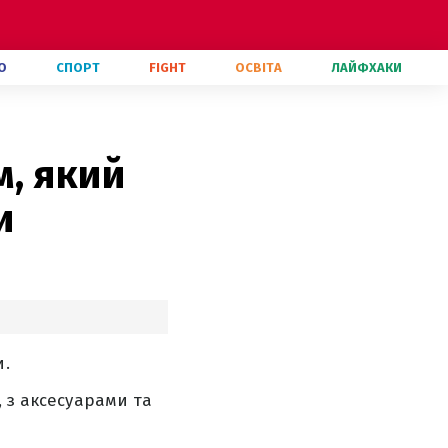
О
СПОРТ
FIGHT
ОСВІТА
ЛАЙФХАКИ
, який
и
и.
, з аксесуарами та