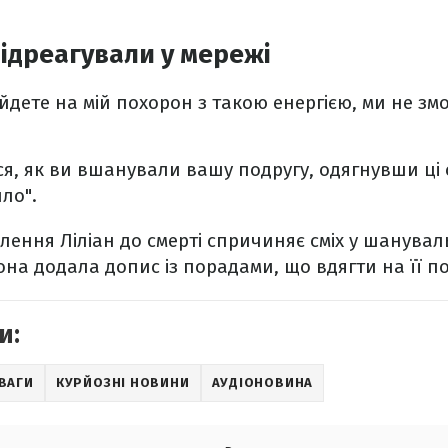
відреагували у мережі
йдете на мій похорон з такою енергією, ми не зм
ся, як ви вшанували вашу подругу, одягнувши ці 
ло".
ення Ліліан до смерті спричиняє сміх у шанувальн
вона додала допис із порадами, що вдягти на її п
и:
ВАГИ
КУРЙОЗНІ НОВИНИ
АУДІОНОВИНА