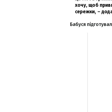
хочу, щоб прив
сережки,
– дода
Бабуся підготувал