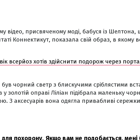
му відео, присвяченому моді, бабуся із Шелтона, 
аті Коннектикут, показала свій образ, в якому 
вік всерйоз хотів здійснити подорож через портал
і був чорний светр з блискучими сріблястими вста
 у золотій оправі Ліліан підібрала маленьку чорн
ю. З аксесуарів вона одягла привабливі сережки
 для похорону. Якщо вам не подобається, мені